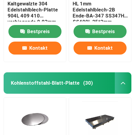
Kaltgewalzte 304
HL 1mm
Edelstahlblech-Platte
Edelstahlblech-2B
904L 409 410
Ende-BA-347 SS347H
verbiegende 0.03mm
SS409L 25*3mm
Bestpreis
Bestpreis
Kontakt
Kontakt
Kohlenstoffstahl-Blatt-Platte
(30)