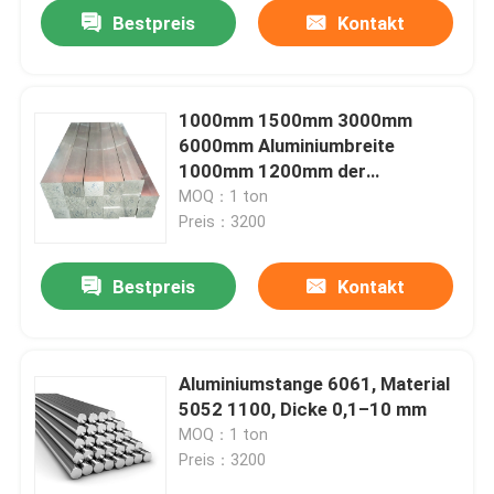
Bestpreis
Kontakt
1000mm 1500mm 3000mm
6000mm Aluminiumbreite
1000mm 1200mm der
Rundeisen-Toleranz-±0.01
MOQ：1 ton
Preis：3200
Bestpreis
Kontakt
Haus
Aluminiumstange 6061, Material
5052 1100, Dicke 0,1–10 mm
Produkte
MOQ：1 ton
Preis：3200
Videos