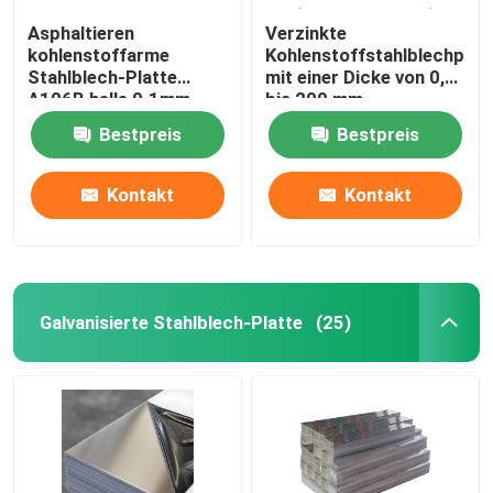
Asphaltieren
Verzinkte
kohlenstoffarme
Kohlenstoffstahlblechplat
Stahlblech-Platte
mit einer Dicke von 0,5
A106B helle 0.1mm
bis 200 mm
13mm Stärke
Bestpreis
Bestpreis
Kontakt
Kontakt
Galvanisierte Stahlblech-Platte
(25)