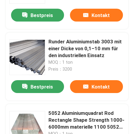
Bestpreis
Kontakt
Über uns
Fabrik-Ausflug
Runder Aluminiumstab 3003 mit
einer Dicke von 0,1–10 mm für
Qualitätskontrolle
den industriellen Einsatz
MOQ：1 ton
Preis：3200
Treten Sie mit uns in Verbindung
Bestpreis
Kontakt
Fordern Sie ein Zitat
Aluminiumblatt-Platte
5052 Aluminiumquadrat Rod
Rectangle Shape Strength 1000-
6000mm materielle 1100 5052
Edelstahlblech-Platte
6061
MOQ：1 ton