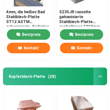
4mm, die heißes Bad
S235JR runzelte
Stahlblech-Platte
galvanisierte
ST12 ASTM
Stahlblech-Platte
galvanisierte, fertigten
asphaltieren 1219mm
besonders an
GB ST137
Bestpreis
Bestpreis
Kontakt
Kontakt
Kupferblech-Platte
(28)