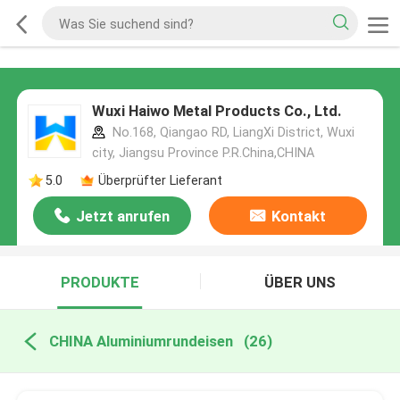
Wuxi Haiwo Metal Products Co., Ltd.
No.168, Qiangao RD, LiangXi District, Wuxi
city, Jiangsu Province P.R.China,CHINA
5.0
Überprüfter Lieferant
Jetzt anrufen
Kontakt
PRODUKTE
ÜBER UNS
CHINA Aluminiumrundeisen
(26)