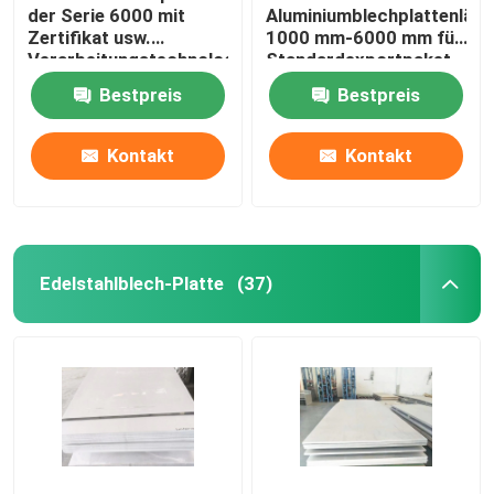
der Serie 6000 mit
Aluminiumblechplattenlän
Zertifikat usw.
1000 mm-6000 mm für
Messing- und kupferne Stange
Verarbeitungstechnologie
Standardexportpaket
oder
Bestpreis
Bestpreis
Kundenanforderung
Kontakt
Kontakt
Edelstahlblech-Platte
(37)