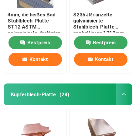
4mm, die heißes Bad
S235JR runzelte
Stahlblech-Platte
galvanisierte
ST12 ASTM
Stahlblech-Platte
galvanisierte, fertigten
asphaltieren 1219mm
besonders an
GB ST137
Bestpreis
Bestpreis
Kontakt
Kontakt
Kupferblech-Platte
(28)