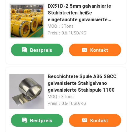
DX51D-2.5mm galvanisierte
Stahlstreifen-heiße
eingetauchte galvanisierte
Blech-Streifen 10mm
MOQ：3Tons
Preis：0.6-1USD/KG
Bestpreis
Kontakt
Beschichtete Spule A36 SGCC
galvanisierte Stahlgalvano
galvanisierte Stahlspule 1100
MOQ：3Tons
Preis：0.6-1USD/KG
Bestpreis
Kontakt