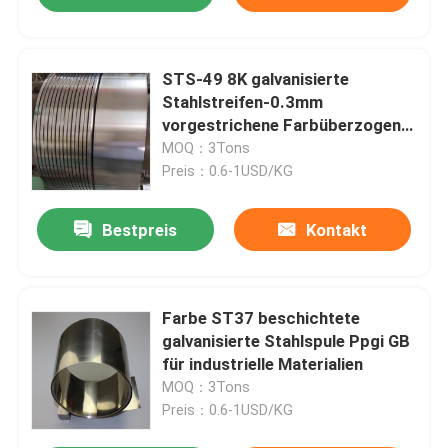
STS-49 8K galvanisierte
Stahlstreifen-0.3mm
vorgestrichene Farbüberzogene
Stahlspule
MOQ：3Tons
Preis：0.6-1USD/KG
Bestpreis
Kontakt
Farbe ST37 beschichtete
galvanisierte Stahlspule Ppgi GB
für industrielle Materialien
MOQ：3Tons
Preis：0.6-1USD/KG