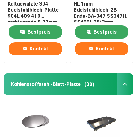
Kaltgewalzte 304
HL 1mm
Edelstahlblech-Platte
Edelstahlblech-2B
904L 409 410
Ende-BA-347 SS347H
verbiegende 0.03mm
SS409L 25*3mm
Bestpreis
Bestpreis
Kontakt
Kontakt
Kohlenstoffstahl-Blatt-Platte
(30)