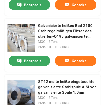
Bestpreis
Kontakt
Galvanisierte heißes Bad Z180
Stahlregelmäßigen Flitter des
streifen-Q195 galvanisierte
Stahlspule
MOQ：3Tons
Preis：0.6-1USD/KG
Bestpreis
Kontakt
Haus
ST42 malte heiße eingetauchte
galvanisierte Stahlspule AISI vor
Produkte
galvanisierte Spule 1.0mm
MOQ：3Tons
Videos
Preis：0.6-1USD/KG