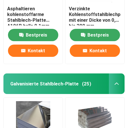
Asphaltieren
Verzinkte
kohlenstoffarme
Kohlenstoffstahlblechplat
Stahlblech-Platte
mit einer Dicke von 0,5
A106B helle 0.1mm
bis 200 mm
13mm Stärke
Bestpreis
Bestpreis
Kontakt
Kontakt
Galvanisierte Stahlblech-Platte
(25)