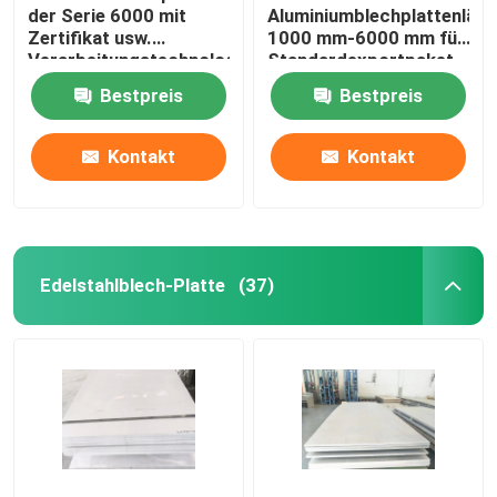
der Serie 6000 mit
Aluminiumblechplattenlän
Zertifikat usw.
1000 mm-6000 mm für
Messing- und kupferne Stange
Verarbeitungstechnologie
Standardexportpaket
oder
Bestpreis
Bestpreis
Kundenanforderung
Kontakt
Kontakt
Edelstahlblech-Platte
(37)