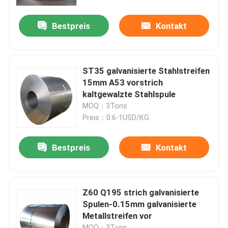
Bestpreis
Kontakt
Über uns
Fabrik-Ausflug
ST35 galvanisierte Stahlstreifen
15mm A53 vorstrich
Qualitätskontrolle
kaltgewalzte Stahlspule
MOQ：3Tons
Preis：0.6-1USD/KG
Treten Sie mit uns in Verbindung
Bestpreis
Kontakt
Fordern Sie ein Zitat
Aluminiumblatt-Platte
Z60 Q195 strich galvanisierte
Spulen-0.15mm galvanisierte
Metallstreifen vor
Edelstahlblech-Platte
MOQ：3Tons