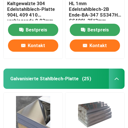
Kaltgewalzte 304
HL 1mm
Edelstahlblech-Platte
Edelstahlblech-2B
904L 409 410
Ende-BA-347 SS347H
verbiegende 0.03mm
SS409L 25*3mm
Bestpreis
Bestpreis
Kontakt
Kontakt
Galvanisierte Stahlblech-Platte
(25)