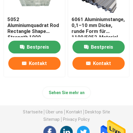
5052
6061 Aluminiumstange,
Aluminiumquadrat Rod
0,1–10 mm Dicke,
Rectangle Shape
runde Form für
Strength 1000-
1100/5052-Material
6000mm materielle
Bestpreis
Bestpreis
1100 5052 6061
Kontakt
Kontakt
Sehen Sie mehr an
Startseite
Über uns
Kontakt
Desktop Site
Sitemap
Privacy Policy