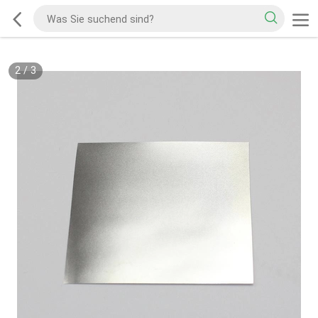
2
/
3