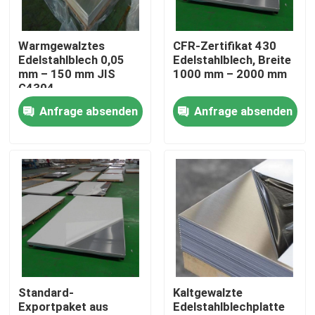
Über uns
Warmgewalztes
CFR-Zertifikat 430
Edelstahlblech 0,05
Edelstahlblech, Breite
mm – 150 mm JIS
1000 mm – 2000 mm
Fabrik-Ausflug
G4304
Anfrage absenden
Anfrage absenden
Qualitätskontrolle
Treten Sie mit uns in Verbindung
Fordern Sie ein Zitat
Aluminiumblatt-Platte
Standard-
Kaltgewalzte
Exportpaket aus
Edelstahlblechplatte
Edelstahlblech-Platte