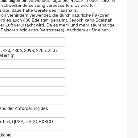
ile allgemein verwendet, fügte etc. 430LX Ti oder Notiz: in
die schweißende Leistung verbesserten. Es wird für
äte, dauerhafte Geräte des Haushalts,
on verhindern verwendet, die durch natürliche Faktoren
 wird es auch 430 Edelstahl genannt. Jedoch kann Edelstahl
er Luft verursacht wird. Da es mehr und mehr säurehaltige
n Faktoren oxidiertes (verrostetes), nachdem er für einen
1, 430, 430A, 309S, 2205, 2507,
efertigt
end der Anforderung des
steel, QPSS, JISCO, HXSCO,
Lkopie