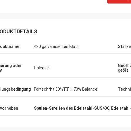
ODUKTDETAILS
oduktname
430 galvanisiertes Blatt
Stärke
ierung oder
Geölt 
Unlegiert
ht
geölt
lungsbedingung
Fortschritt 30%TT + 70% Balance
Techni
vorheben
Spulen-Streifen des Edelstahl-SUS430
,
Edelstahl