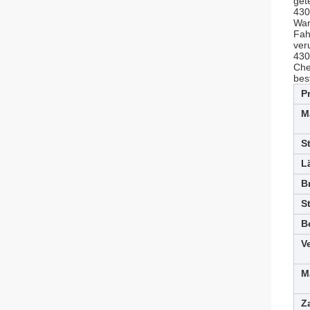
get
430
War
Fah
ver
430
Che
bes
P
M
S
L
B
S
B
V
M
Z