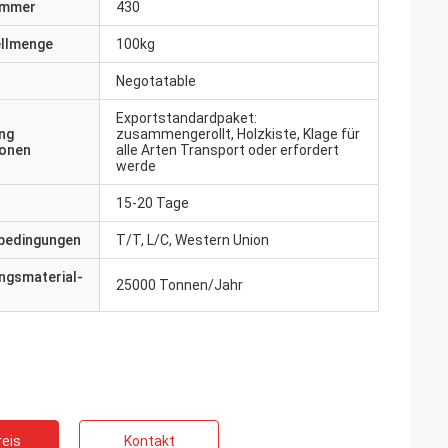
ummer
430
ellmenge
100kg
Negotatable
Exportstandardpaket:
ng
zusammengerollt, Holzkiste, Klage für
ionen
alle Arten Transport oder erfordert
werde
15-20 Tage
bedingungen
T/T, L/C, Western Union
ngsmaterial-
25000 Tonnen/Jahr
eis
Kontakt