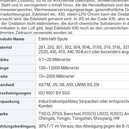
emperten Zustand). Es ist für errichtende Dekoration, Schwerölbrennerte
 Stahl und in verringertem c-Inhalt hinzu, die die Herstellbarkeit und 
mwasserspeicher, Warmwasserversorgungsanlage, gesundheitliche Ger
rradschwungrad, Edelstahl etc. 430, steel+12% Chrom kann die Oxidati
ursacht wird, die Edelstahl genannt wird. In JIS ist der Code 430, also
 der Oxidation nicht widerstehen, die durch chemische Substanzen in d
mikalien in der Luft gibt, liegt Edelstahl 430 noch an den unnatürliche
timmten Zeitraum verwendet worden ist.
rodukt-Name
Edelstahl-Spule
aterial
201, 202, 301, 302, 304, 304L, 310S, 316, 316L, 32
2520, 430, 410, 440, 904Lect oder besonders ang
tärke
0.1~20 Millimeter
änge
100~12000 Millimeter
reite
10~2000 Millimeter
tandard
ASTM, JIS, GB, AISI, LÄRM, BS, EN
escheinigungen
ISO 9001 BV SGS
erpackung
Industriekompatibles Verpacken oder entsprech
Kunden
arke
TISCO, ZPSS, Baosteel, POSCO, LISCO, YUSCO, An
Chengde, Yongjin, Tsingshan, Shouyang, HW
ahlungsbedingungen
30%T/T im Voraus, das Abwägung gegen die B-/