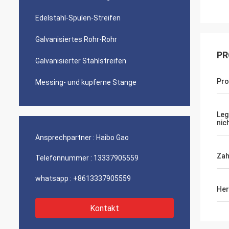
Edelstahl-Spulen-Streifen
Galvanisiertes Rohr-Rohr
PR
Galvanisierter Stahlstreifen
Pr
Messing- und kupferne Stange
Leg
nic
Ansprechpartner :
Haibo Gao
Zah
Telefonnummer :
13337905559
whatsapp :
+8613337905559
Her
Kontakt