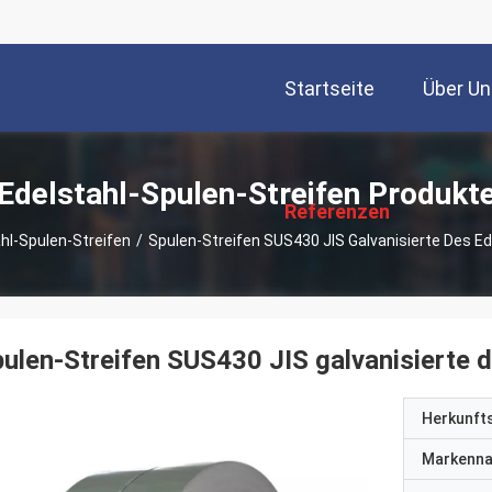
Startseite
Über Un
描
述
Edelstahl-Spulen-Streifen Produkt
Referenzen
hl-Spulen-Streifen
/
Spulen-Streifen SUS430 JIS Galvanisierte Des Ed
ulen-Streifen SUS430 JIS galvanisierte 
Herkunft
Markenn