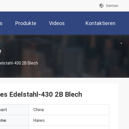
German
s
Produkte
Videos
Kontaktieren
Sie Uns
e
elstahl-430 2B Blech
des Edelstahl-430 2B Blech
sort
China
ame
Haiwo