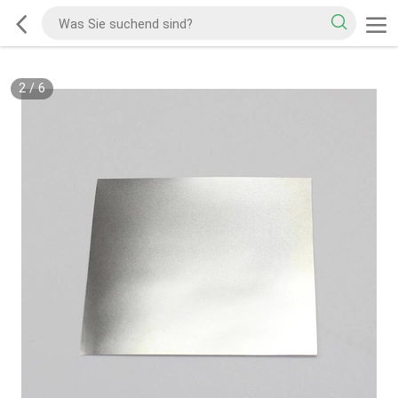
2
/
6