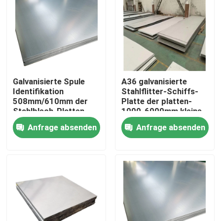
Über uns
Fabrik-Ausflug
Galvanisierte Spule
A36 galvanisierte
Qualitätskontrolle
Identifikation
Stahlflitter-Schiffs-
508mm/610mm der
Platte der platten-
Stahlblech-Platten-
1000-6000mm kleine
Breiten-600-1500mm
Treten Sie mit uns in Verbindung
Anfrage absenden
Anfrage absenden
Fordern Sie ein Zitat
Aluminiumblatt-Platte
Edelstahlblech-Platte