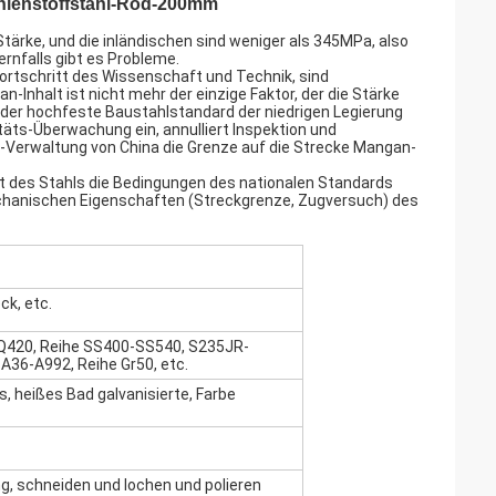
hlenstoffstahl-Rod-200mm
Stärke, und die inländischen sind weniger als 345MPa, also
rnfalls gibt es Probleme.
ortschritt des Wissenschaft und Technik, sind
Inhalt ist nicht mehr der einzige Faktor, der die Stärke
der hochfeste Baustahlstandard der niedrigen Legierung
äts-Überwachung ein, annulliert Inspektion und
s-Verwaltung von China die Grenze auf die Strecke Mangan-
alt des Stahls die Bedingungen des nationalen Standards
 mechanischen Eigenschaften (Streckgrenze, Zugversuch) des
ck, etc.
-Q420, Reihe SS400-SS540, S235JR-
 A36-A992, Reihe Gr50, etc.
, heißes Bad galvanisierte, Farbe
g, schneiden und lochen und polieren