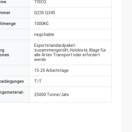
ame
TISCO
ummer
Q235 Q345
ellmenge
1000KG
negotiable
Exportstandardpaket:
ng
zusammengerollt, Holzkiste, Klage für
ionen
alle Arten Transport oder erfordert
werde
15-25 Arbeitstage
bedingungen
T/T
ngsmaterial-
25000 Tonne/Jahr