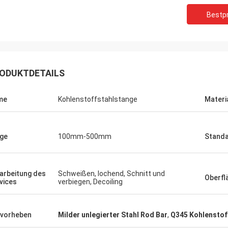
Bestpr
ODUKTDETAILS
me
Kohlenstoffstahlstange
Materi
ge
100mm-500mm
Stand
arbeitung des
Schweißen, lochend, Schnitt und
Oberfl
vices
verbiegen, Decoiling
vorheben
Milder unlegierter Stahl Rod Bar
,
Q345 Kohlenstof