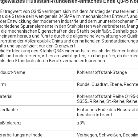
ltgewalztes Flussstahl-Rundeisen-einfaches Ende Q345 Ko
 Ertragwert von Q345 verringert sich mit dem Anstieg der materiellen 
s die Stärke sein weniger als 345MPa im mechanischen Entwurf, ande
 der Entwicklung der modernen Industrie und dem ununterbrochenen F
schiedene Spurenelemente in den Stahlplatten weitverbreiteter. Mangan-
 die mechanischen Eigenschaften des Stahls beeinflußt. Deshalb gab 
einsam heraus und führte durch die allgemeine Verwaltung von Qualit
rantäne der Volksrepublik China und der nationalen Standardisierung
alts und spezifiziert nur den Grenzwert.
 die Entdeckung des Stahls Q345 einerseits ist es, ob der Elementinh
üllt, und andererseits, ist es am wichtigsten, zu überprüfen, ob die
hls den Standards durch Berufsverbänd entsprechen.
rdouct-Name
Kohlenstoffstahl-Stange
orm
Runde, Quadrat, Ebene, Rechte
aterial
Kohlenstoffstahl: Reihe Q195
S355JR Reihe, St.-Reihe, Reihe
berfläche
Einfaches Ende des Flussstahls
beschichtete, ect.
aßtoleranz
±3%
erarbeitungsmethode
Verbiegen, Schweißen, Decoilin