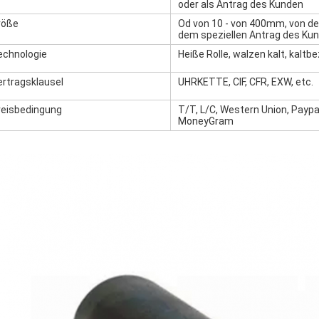
oder als Antrag des Kunden
röße
Od von 10 - von 400mm, von d
dem speziellen Antrag des Ku
echnologie
Heiße Rolle, walzen kalt, kaltb
ertragsklausel
UHRKETTE, CIF, CFR, EXW, etc.
reisbedingung
T/T, L/C, Western Union, Paypal
MoneyGram