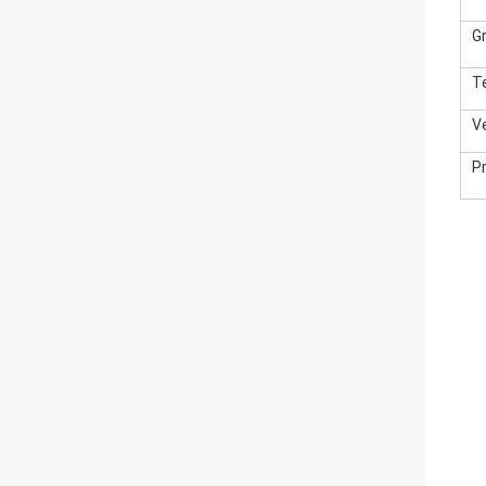
G
T
V
P