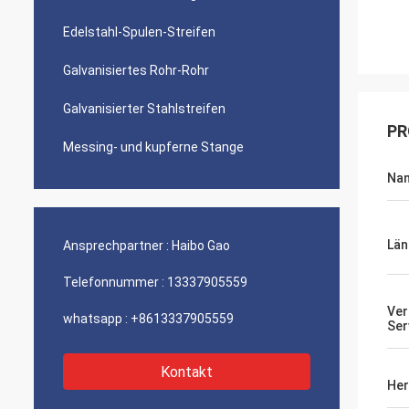
Edelstahl-Spulen-Streifen
Galvanisiertes Rohr-Rohr
Galvanisierter Stahlstreifen
PR
Messing- und kupferne Stange
Na
Län
Ansprechpartner :
Haibo Gao
Telefonnummer :
13337905559
Ver
whatsapp :
+8613337905559
Ser
Kontakt
Her