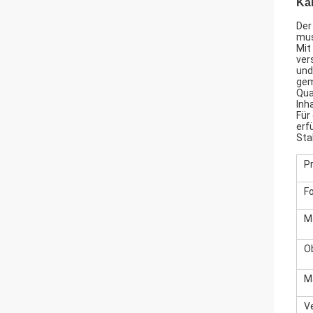
Ka
Der
mus
Mit
ver
und
gem
Qua
Inh
Für
erf
Sta
P
F
M
O
M
V