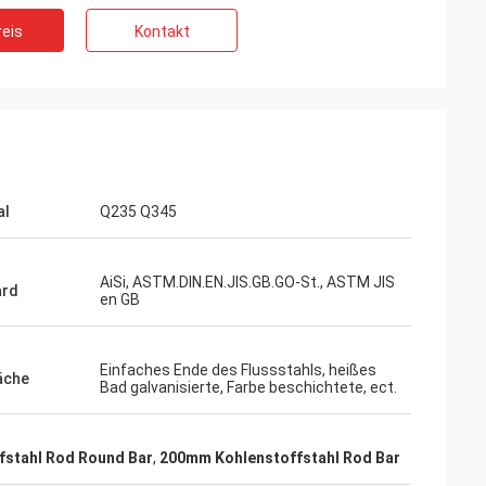
eis
Kontakt
al
Q235 Q345
AiSi, ASTM.DIN.EN.JIS.GB.GO-St., ASTM JIS
ard
en GB
Einfaches Ende des Flussstahls, heißes
äche
Bad galvanisierte, Farbe beschichtete, ect.
fstahl Rod Round Bar
,
200mm Kohlenstoffstahl Rod Bar