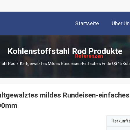
Startseite
Über Un
描
述
Kohlenstoffstahl Rod Produkte
Referenzen
tahl Rod
/
Kaltgewalztes Mildes Rundeisen-Einfaches Ende Q345 Ko
ltgewalztes mildes Rundeisen-einfache
00mm
Herkunft