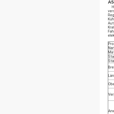
A5
Hau
ver
Reg
Küh
Aut
Kra
Fah
ele
Pro
Na
Mat
Sta
Stä
Bre
Lä
Obe
Ve
An