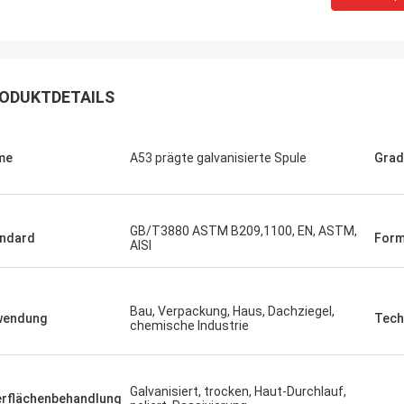
ODUKTDETAILS
me
A53 prägte galvanisierte Spule
Grad
GB/T3880 ASTM B209,1100, EN, ASTM,
ndard
For
AISI
Bau, Verpackung, Haus, Dachziegel,
wendung
Tech
chemische Industrie
Galvanisiert, trocken, Haut-Durchlauf,
rflächenbehandlung