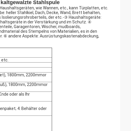
 kaltgewalzte Stahlspule
ushaltsgeräten, wie Wannen, etc., kann Türplatten, etc.
: heller Stahlkiel, Dach, Decke, Wand, Brett behalten,
 Isolierungsrohroberteils, der etc.-③ Haushaltsgeräte:
altsgeräte in der Verstärkung und im Schutz. ④
nteile, Garagentoren, Wischer, mudboards,
undmaterial des Stempelns von Materialien, es in den
iter. ⑥ andere Aspekte: Ausrüstungskastenabdeckung,
 etc.
et), 1800mm, 2200mmor
Fuß), 1800mm, 2200mmor
Ende oder als Ihr
tenpaket; 4: Behälter oder