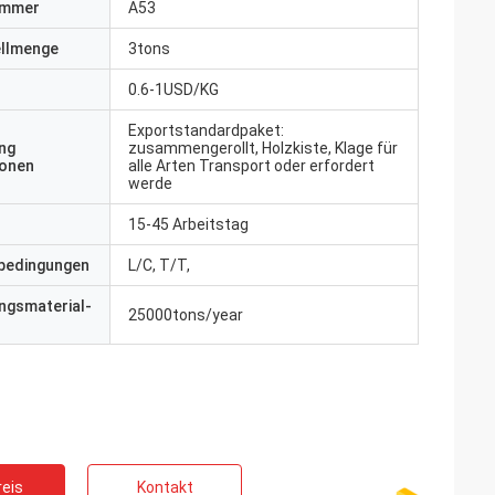
ummer
A53
ellmenge
3tons
0.6-1USD/KG
Exportstandardpaket:
ng
zusammengerollt, Holzkiste, Klage für
ionen
alle Arten Transport oder erfordert
werde
15-45 Arbeitstag
bedingungen
L/C, T/T,
ngsmaterial-
25000tons/year
eis
Kontakt