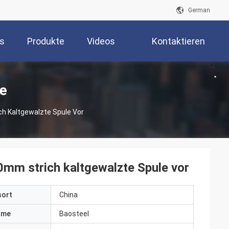
German
s
Produkte
Videos
Kontaktieren
Sie Uns
te
ch Kaltgewalzte Spule Vor
10mm strich kaltgewalzte Spule vor
sort
China
ame
Baosteel