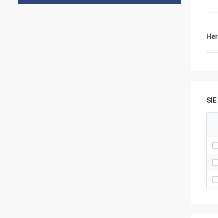
Her
SI