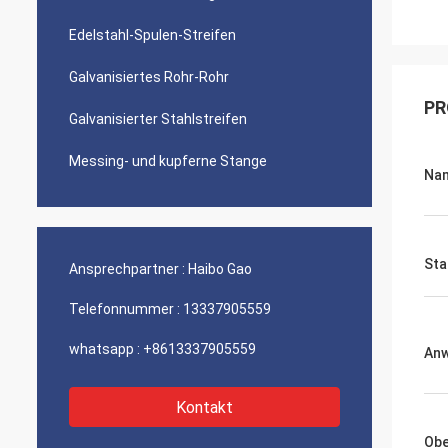
Edelstahl-Spulen-Streifen
Galvanisiertes Rohr-Rohr
PR
Galvanisierter Stahlstreifen
Messing- und kupferne Stange
Na
Sta
Ansprechpartner :
Haibo Gao
Telefonnummer :
13337905559
whatsapp :
+8613337905559
An
Kontakt
Obe