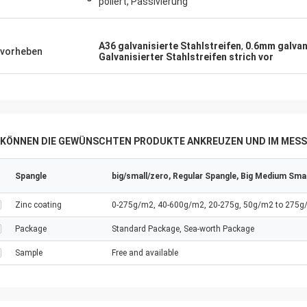
poliert, Passivierung
A36 galvanisierte Stahlstreifen
,
0.6mm galvani
vorheben
Galvanisierter Stahlstreifen strich vor
E KÖNNEN DIE GEWÜNSCHTEN PRODUKTE ANKREUZEN UND IM MESS
Spangle
big/small/zero, Regular Spangle, Big Medium Sma
Zinc coating
0-275g/m2, 40-600g/m2, 20-275g, 50g/m2 to 275
Package
Standard Package, Sea-worth Package
Sample
Free and available