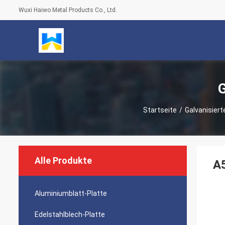
Wuxi Haiwo Metal Products Co., Ltd.
G
Startseite
/
Galvanisiert
Alle Produkte
A5
Aluminiumblatt-Platte
Edelstahlblech-Platte