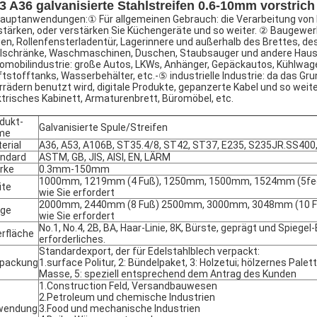
3 A36 galvanisierte Stahlstreifen 0.6-10mm vorstrich
ptanwendungen:① Für allgemeinen Gebrauch: die Verarbeitung von Ha
stärken, oder verstärken Sie Küchengeräte und so weiter. ② Baugewerbe
en, Rollenfensterladentür, Lagerinnere und außerhalb des Brettes, des
lschränke, Waschmaschinen, Duschen, Staubsauger und andere Haush
omobilindustrie: große Autos, LKWs, Anhänger, Gepäckautos, Kühlwage
ftstofftanks, Wasserbehälter, etc.-⑤ industrielle Industrie: da das Gr
rrädern benutzt wird, digitale Produkte, gepanzerte Kabel und so we
ktrisches Kabinett, Armaturenbrett, Büromöbel, etc.
dukt-
Galvanisierte Spule/Streifen
me
erial
A36, A53, A106B, ST35.4/8, ST42, ST37, E235, S235JR.SS400,
ndard
ASTM, GB, JIS, AISI, EN, LÄRM
rke
0.3mm-150mm
1000mm, 1219mm (4 Fuß), 1250mm, 1500mm, 1524mm (5fe
ite
wie Sie erfordert
2000mm, 2440mm (8 Fuß) 2500mm, 3000mm, 3048mm (10 
nge
wie Sie erfordert
No.1, No.4, 2B, BA, Haar-Linie, 8K, Bürste, geprägt und Spiegel-
rfläche
erforderliches.
Standardexport, der für Edelstahlblech verpackt:
rpackung
1.surface Politur, 2: Bündelpaket, 3: Holzetui; hölzernes Palet
Masse, 5: speziell entsprechend dem Antrag des Kunden
1.Construction Feld, Versandbauwesen
2.Petroleum und chemische Industrien
wendung
3.Food und mechanische Industrien