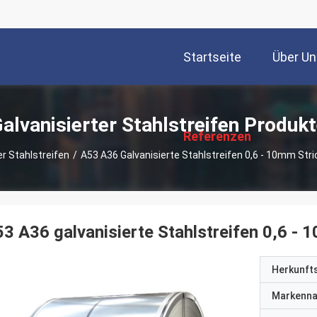
Startseite
Über Un
描
述
alvanisierter Stahlstreifen Produk
Referenzen
er Stahlstreifen
/
A53 A36 Galvanisierte Stahlstreifen 0,6 - 10mm Stri
3 A36 galvanisierte Stahlstreifen 0,6 - 
Herkunft
Markenn