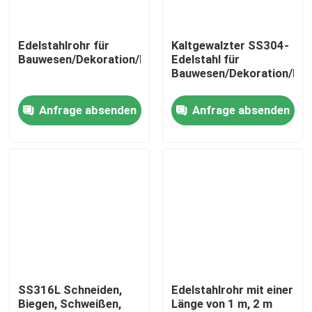
Über uns
Edelstahlrohr für
Kaltgewalzter SS304-
Bauwesen/Dekoration/Industrie/Möbel/Medizin/Schiff
Edelstahl für
Bauwesen/Dekoration/Indu
Fabrik-Ausflug
Anfrage absenden
Anfrage absenden
Qualitätskontrolle
Treten Sie mit uns in Verbindung
Fordern Sie ein Zitat
Aluminiumblatt-Platte
SS316L Schneiden,
Edelstahlrohr mit einer
Biegen, Schweißen,
Länge von 1 m, 2 m
Edelstahlblech-Platte