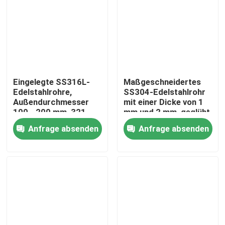
Eingelegte SS316L-
Maßgeschneidertes
Edelstahlrohre,
SS304-Edelstahlrohr
Außendurchmesser
mit einer Dicke von 1
100 - 200 mm, 321
mm und 2 mm, geglüht
310S 347H
Anfrage absenden
Anfrage absenden
Haus
Produkte
Videos