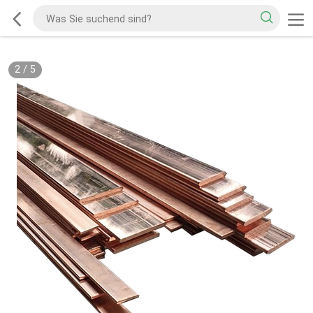
2
/
5