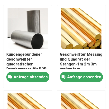
Kundengebundener
Geschweißter Messing
geschweißter
und Quadrat der
quadratischer
Stangen-1m 2m 3m
Durchmesser für B2B-
verkupfern
Gebrauch
Haus
Anfrage absenden
Anfrage absenden
Produkte
Videos