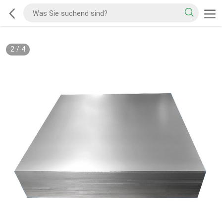
2
/
4