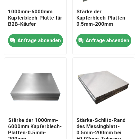
1000mm-6000mm
Stärke der
Kupferblech-Platte für
Kupferblech-Platten-
B2B-Käufer
0.5mm-200mm
Anfrage absenden
Anfrage absenden
Haus
Produkte
Stärke der 1000mm-
Stärke-Schlitz-Rand
6000mm Kupferblech-
des Messingblatt-
Platten-0.5mm-
0.5mm-200mm bei
Videos
200mm
±0.02mm-Toleranz