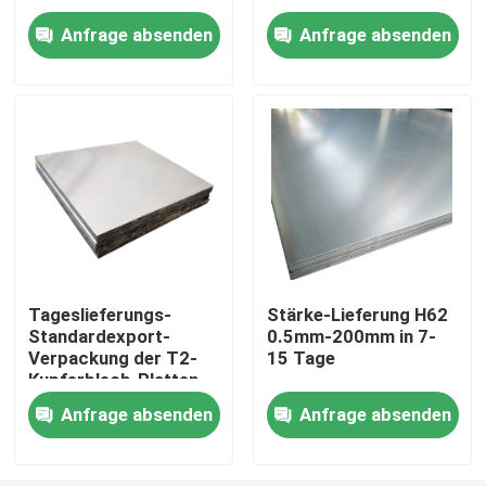
Anfrage absenden
Anfrage absenden
Über uns
Fabrik-Ausflug
Qualitätskontrolle
Treten Sie mit uns in Verbindung
Tageslieferungs-
Stärke-Lieferung H62
Standardexport-
0.5mm-200mm in 7-
Fordern Sie ein Zitat
Verpackung der T2-
15 Tage
Kupferblech-Platten-
7-15
Aluminiumblatt-Platte
Anfrage absenden
Anfrage absenden
Edelstahlblech-Platte