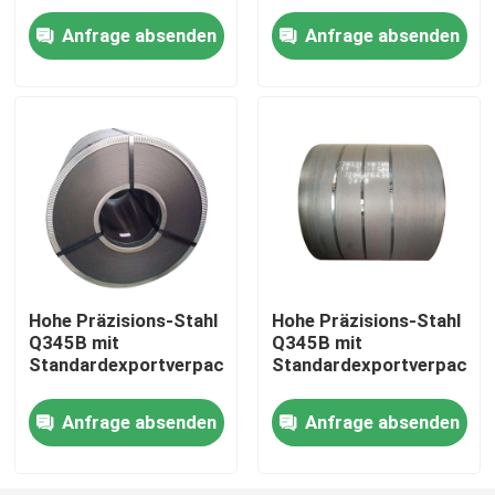
Anfrage absenden
Anfrage absenden
Über uns
Fabrik-Ausflug
Qualitätskontrolle
Treten Sie mit uns in Verbindung
Hohe Präzisions-Stahl
Hohe Präzisions-Stahl
Q345B mit
Q345B mit
Fordern Sie ein Zitat
Standardexportverpackung
Standardexportverpacku
Aluminiumblatt-Platte
Anfrage absenden
Anfrage absenden
Edelstahlblech-Platte