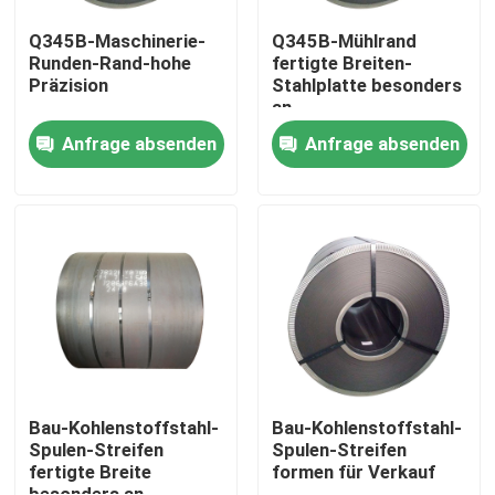
Q345B-Maschinerie-
Q345B-Mühlrand
Runden-Rand-hohe
fertigte Breiten-
Präzision
Stahlplatte besonders
an
Anfrage absenden
Anfrage absenden
Haus
Produkte
Bau-Kohlenstoffstahl-
Bau-Kohlenstoffstahl-
Spulen-Streifen
Spulen-Streifen
fertigte Breite
formen für Verkauf
Videos
besonders an