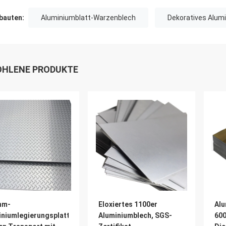
auten:
Aluminiumblatt-Warzenblech
Dekoratives Alum
HLENE PRODUKTE
mm-
Eloxiertes 1100er
Alu
iniumlegierungsplatte
Aluminiumblech, SGS-
600