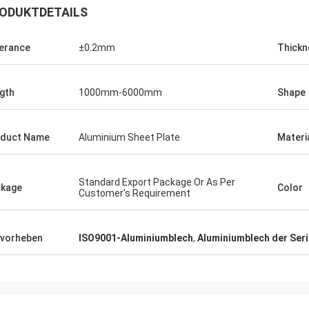
ODUKTDETAILS
erance
±0.2mm
Thickn
gth
1000mm-6000mm
Shape
duct Name
Aluminium Sheet Plate
Materi
Standard Export Package Or As Per
kage
Color
Customer's Requirement
vorheben
ISO9001-Aluminiumblech
,
Aluminiumblech der Seri