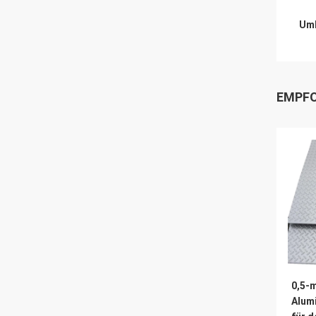
Umb
EMPFO
0,5-
Alum