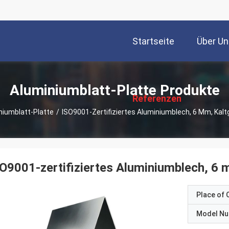
Startseite
Über Un
描
述
Aluminiumblatt-Platte Produkte
Referenzen
niumblatt-Platte
/
ISO9001-Zertifiziertes Aluminiumblech, 6 Mm, Kalt
O9001-zertifiziertes Aluminiumblech, 6 
Place of O
Model N