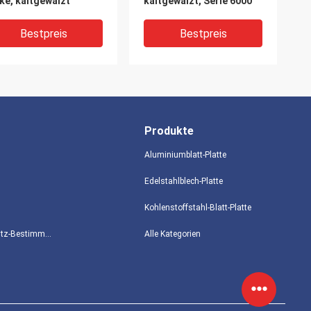
ke, kaltgewalzt
kaltgewalzt, Serie 6000
Bestpreis
Bestpreis
Produkte
Aluminiumblatt-Platte
Edelstahlblech-Platte
Kohlenstoffstahl-Blatt-Platte
-zertifiziertes
Quadratische
Datenschutz-Bestimmungen
Alle Kategorien
miniumblech in
Aluminiumblechplatte mit
schiedenen Formen
einer Dicke von 0,5 mm
bis 6 mm
Bestpreis
Bestpreis