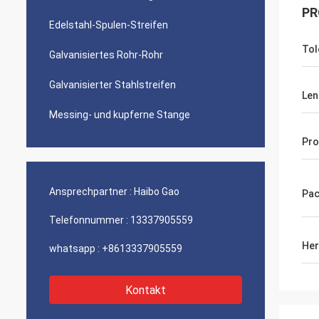
PR
Edelstahl-Spulen-Streifen
Tol
Galvanisiertes Rohr-Rohr
Galvanisierter Stahlstreifen
Len
Messing- und kupferne Stange
Pro
Ansprechpartner :
Haibo Gao
Pac
Telefonnummer :
13337905559
Her
whatsapp :
+8613337905559
Kontakt