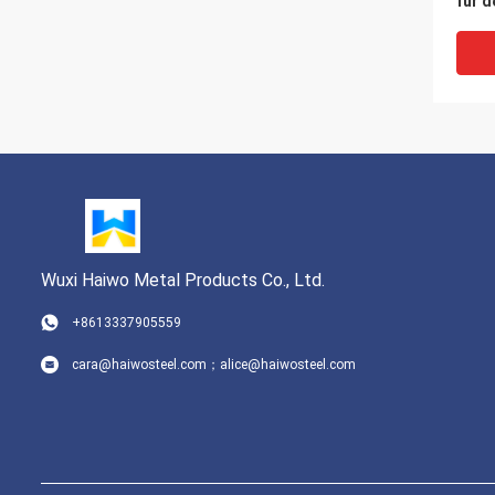
für d
einer
mm
Wuxi Haiwo Metal Products Co., Ltd.
+8613337905559
Blech
cara@haiwosteel.com；alice@haiwosteel.com
Alum
Deko