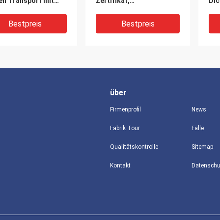
en Transport mit
Zertifikat,
Dic
 Toleranz von ±0,2
Mindestbestellmenge 1
Tonne, 0,5 mm – 6 mm
Bestpreis
Bestpreis
über
Firmenprofil
News
Fabrik Tour
Fälle
Qualitätskontrolle
Sitemap
platte aus
Blaue 5052-
SGS
Kontakt
iniumlegierung zur
Aluminiumblechlegierung
Alu
ration MOQ 1 Tonne
für den Bau
ver
Bestpreis
Bestpreis