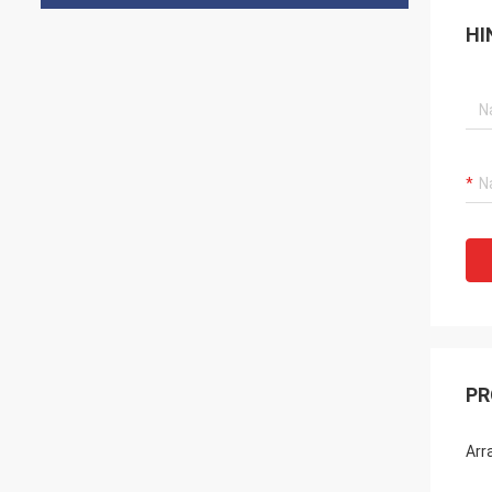
HI
PR
Arr