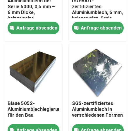
Aluminiumblech der
ISO9001-
Serie 6000, 0,5 mm –
zertifiziertes
6 mm Dicke,
Aluminiumblech, 6 mm,
Über uns
kaltgewalzt
kaltgewalzt, Serie
6000
Anfrage absenden
Anfrage absenden
Fabrik-Ausflug
Qualitätskontrolle
Treten Sie mit uns in Verbindung
Fordern Sie ein Zitat
Blaue 5052-
SGS-zertifiziertes
Aluminiumblechlegierung
Aluminiumblech in
Aluminiumblatt-Platte
für den Bau
verschiedenen Formen
Edelstahlblech-Platte
Anfrage absenden
Anfrage absenden