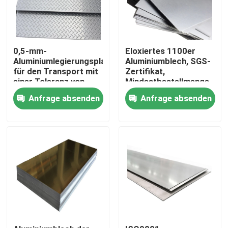
0,5-mm-
Eloxiertes 1100er
Aluminiumlegierungsplatte
Aluminiumblech, SGS-
für den Transport mit
Zertifikat,
einer Toleranz von
Mindestbestellmenge
±0,2 mm
1 Tonne, 0,5 mm – 6
Anfrage absenden
Anfrage absenden
mm
Haus
Produkte
Videos